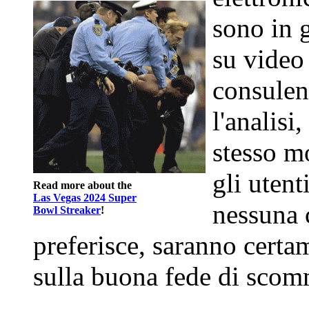
sono in g
su video 
consulenz
l'analisi
stesso m
gli utent
Read more about the
Las Vegas 2024 Super
nessuna 
Bowl Streaker
!
preferisce, saranno cert
sulla buona fede di scom