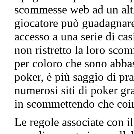
scommesse web ad un altr
giocatore può guadagnare
accesso a una serie di ca
non ristretto la loro sco
per coloro che sono abba
poker, è più saggio di prat
numerosi siti di poker gr
in scommettendo che coin
Le regole associate con i