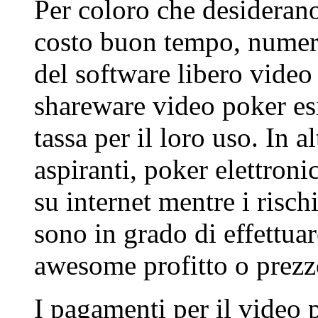
Per coloro che desideran
costo buon tempo, numer
del software libero video
shareware video poker es
tassa per il loro uso. In 
aspiranti, poker elettroni
su internet mentre i rischi
sono in grado di effettua
awesome profitto o prezzo
I pagamenti per il video 