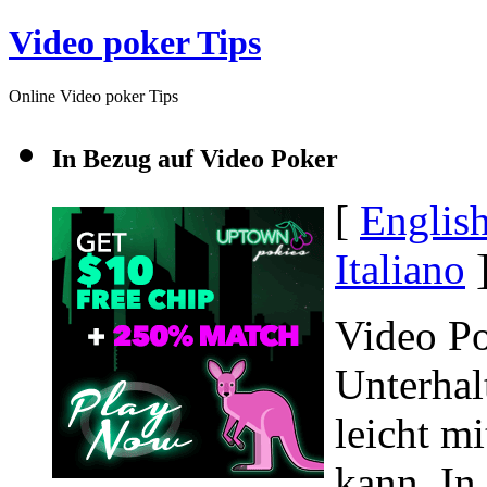
Video poker Tips
Online Video poker Tips
In Bezug auf Video Poker
[
Englis
Italiano
Video Po
Unterhal
leicht m
kann. In