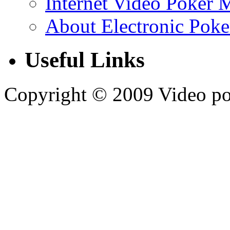
Internet Video Poker 
About Electronic Poke
Useful Links
Copyright © 2009 Video poke