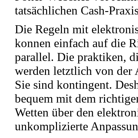
tatsächlichen Cash-Praxis
Die Regeln mit elektron
konnen einfach auf die 
parallel. Die praktiken, 
werden letztlich von der
Sie sind kontingent. Desh
bequem mit dem richtige
Wetten über den elektron
unkomplizierte Anpassun