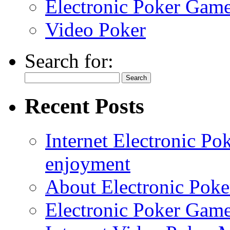
Electronic Poker Gam
Video Poker
Search for:
Recent Posts
Internet Electronic P
enjoyment
About Electronic Poke
Electronic Poker Gam