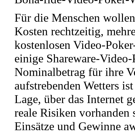
Für die Menschen wollen e
Kosten rechtzeitig, mehr
kostenlosen Video-Poker-
einige Shareware-Video-
Nominalbetrag für ihre V
aufstrebenden Wetters ist
Lage, über das Internet 
reale Risiken vorhanden s
Einsätze und Gewinne aw