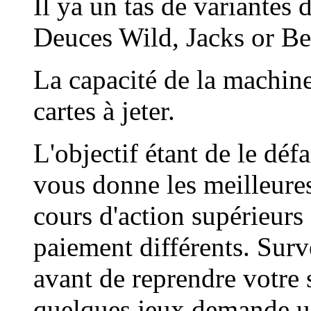
Il ya un tas de variantes
Deuces Wild, Jacks or Be
La capacité de la machine
cartes à jeter.
L'objectif étant de le déf
vous donne les meilleures
cours d'action supérieurs 
paiement différents. Surv
avant de reprendre votre 
quelques jeux demande un