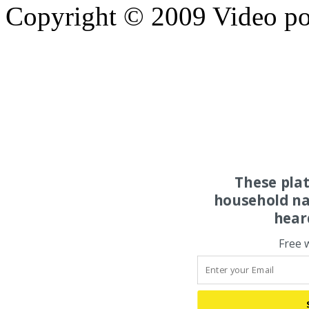
Copyright © 2009 Video poke
These pla
household na
hear
Free 