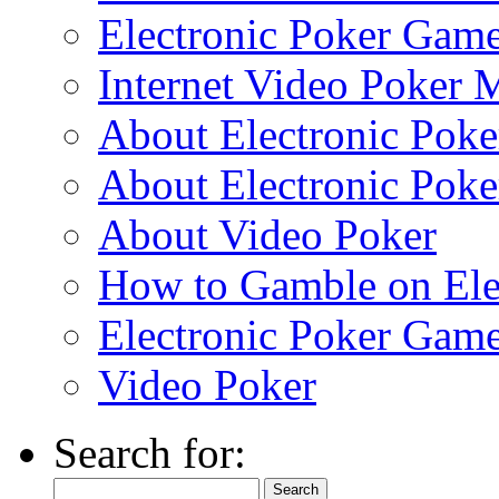
Electronic Poker Gam
Internet Video Poker 
About Electronic Poke
About Electronic Poke
About Video Poker
How to Gamble on Ele
Electronic Poker Gam
Video Poker
Search for: