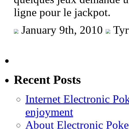
ligne pour le jackpot.
January 9th, 2010
Tyr
Recent Posts
Internet Electronic P
enjoyment
About Electronic Poke