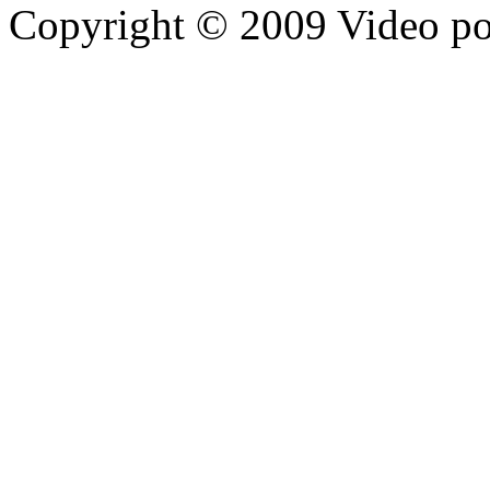
Copyright © 2009 Video poke