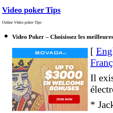
Video poker Tips
Online Video poker Tips
Video Poker – Choisissez les meilleure
[
Eng
Franç
Il ex
élect
* Jac