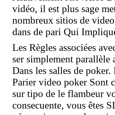
vidéo, il est plus sage me
nombreux sitios de video
dans de pari Qui Implique
Les Règles associées avec
ser simplement parallèle 
Dans les salles de poker.
Parier video poker Sont c
sur tipo de le flambeur v
consecuente, vous êtes SI 