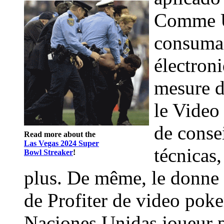
Comme U
consumad
électroni
mesure d
le Video
de conse
Read more about the
Las Vegas 2024 Super
técnicas,
Bowl Streaker
!
plus. De même, le donne 
de Profiter de video poker 
Naciones Unidas joueur pr