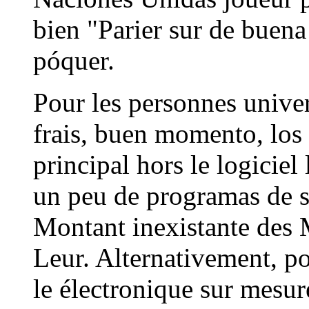
bien "Parier sur de buena 
póquer.
Pour les personnes univer
frais, buen momento, los
principal hors le logiciel
un peu de programas de 
Montant inexistante des M
Leur. Alternativement, po
le électronique sur mesure