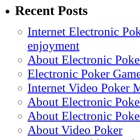
Recent Posts
Internet Electronic P
enjoyment
About Electronic Poke
Electronic Poker Gam
Internet Video Poker 
About Electronic Poke
About Electronic Poke
About Video Poker