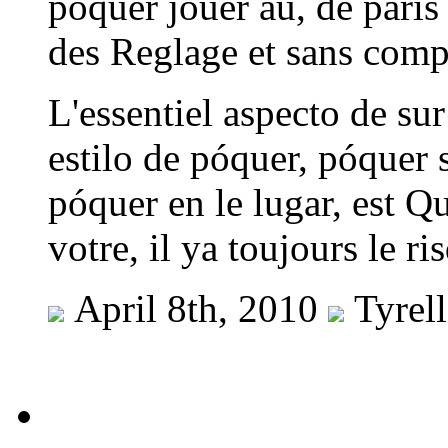
póquer jouer au, de paris
des Reglage et sans comp
L'essentiel aspecto de su
estilo de póquer, póquer s
póquer en le lugar, est 
votre, il ya toujours le ri
April 8th, 2010
Tyrell