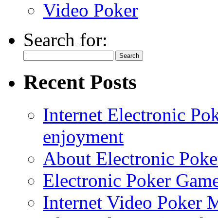
Video Poker
Search for:
Recent Posts
Internet Electronic P
enjoyment
About Electronic Poke
Electronic Poker Gam
Internet Video Poker 