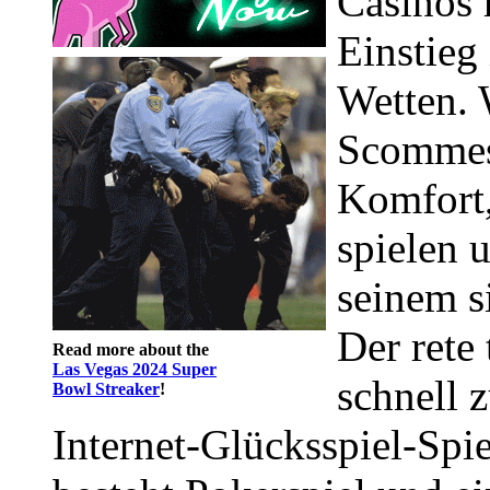
Casinos 
Einstieg
Wetten. 
Scommess
Komfort,
spielen 
seinem si
Der rete
Read more about the
Las Vegas 2024 Super
schnell 
Bowl Streaker
!
Internet-Glücksspiel-Spi