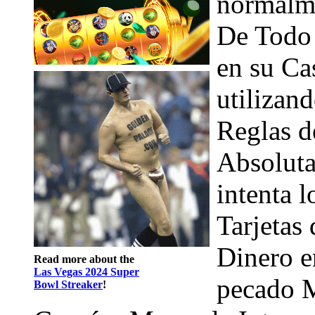
normalme
De Todo 
en su Ca
utilizan
Reglas d
Absoluta
intenta l
Tarjetas
Dinero e
Read more about the
Las Vegas 2024 Super
pecado M
Bowl Streaker
!