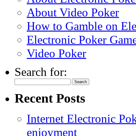
About Video Poker
How to Gamble on Ele
Electronic Poker Gam
Video Poker
Search for:
Recent Posts
Internet Electronic P
enjoyment