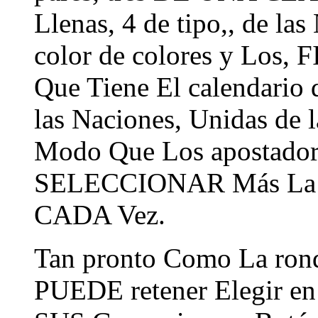
Llenas, 4 de tipo,, de la
color de colores y Los,
Que Tiene El calendario
las Naciones, Unidas de 
Modo Que Los apostadore
SELECCIONAR Más La 
CADA Vez.
Tan pronto Como La ronda
PUEDE retener Elegir en