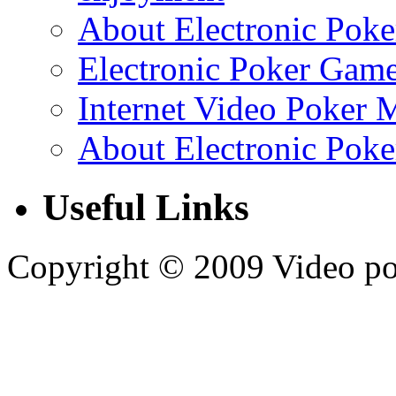
About Electronic Poke
Electronic Poker Gam
Internet Video Poker 
About Electronic Poke
Useful Links
Copyright © 2009 Video poke