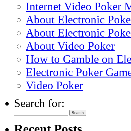
Internet Video Poker 
About Electronic Poke
About Electronic Poke
About Video Poker
How to Gamble on Ele
Electronic Poker Gam
Video Poker
Search for:
Recent Posts