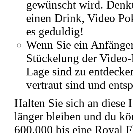
gewünscht wird. Denkt
einen Drink, Video Po
es geduldig!
Wenn Sie ein Anfänger 
Stückelung der Video-
Lage sind zu entdecken
vertraut sind und ents
Halten Sie sich an diese
länger bleiben und du kön
600.000 bis eine Royal 