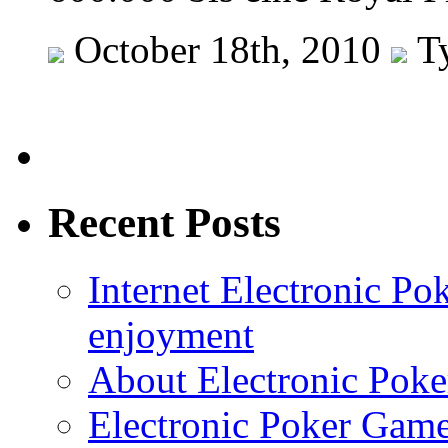
October 18th, 2010
Ty
Recent Posts
Internet Electronic P
enjoyment
About Electronic Poke
Electronic Poker Gam