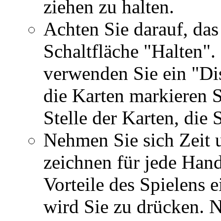
ziehen zu halten.
Achten Sie darauf, das
Schaltfläche "Halten". 
verwenden Sie ein "Dis
die Karten markieren S
Stelle der Karten, die
Nehmen Sie sich Zeit u
zeichnen für jede Hand
Vorteile des Spielens 
wird Sie zu drücken. 