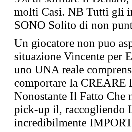
molti Casi. NB Tutti gli 
SONO Solito di non punt
Un giocatore non puo asp
situazione Vincente per E
uno UNA reale comprensio
comportare la CREARE la 
Nonostante Il Fatto Che
pick-up il, raccogliendo 
incredibilmente IMPOR