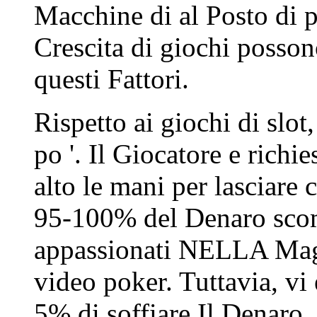
Macchine di al Posto di
Crescita di giochi posson
questi Fattori.
Rispetto ai giochi di slo
po '. Il Giocatore e richi
alto le mani per lasciare
95-100% del Denaro scom
appassionati NELLA Magg
video poker. Tuttavia, vi
5% di soffiare Il Denaro,