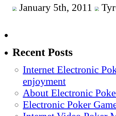
January 5th, 2011
Tyr
Recent Posts
Internet Electronic P
enjoyment
About Electronic Poke
Electronic Poker Gam