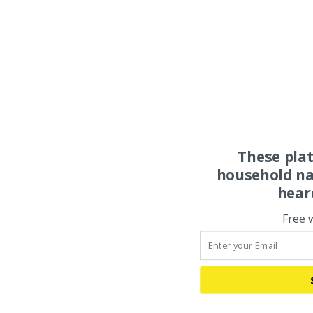
These pla
household na
hear
Free 