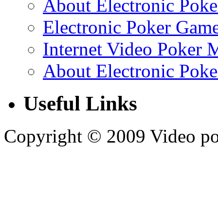
About Electronic Poke
Electronic Poker Gam
Internet Video Poker 
About Electronic Poke
Useful Links
Copyright © 2009 Video poke