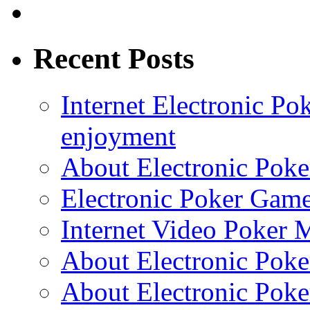
Recent Posts
Internet Electronic P
enjoyment
About Electronic Poke
Electronic Poker Gam
Internet Video Poker 
About Electronic Poke
About Electronic Poke