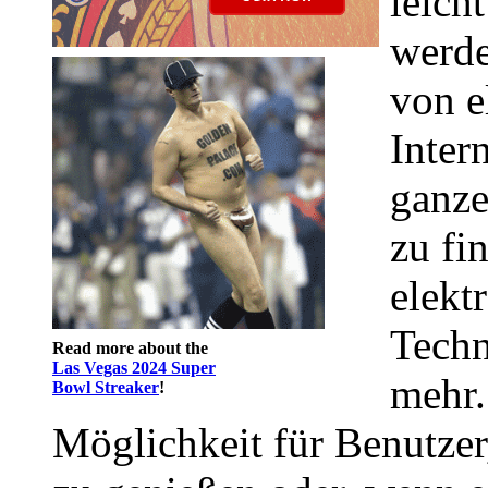
leich
werde
von e
Inter
ganze
zu fi
elekt
Techn
Read more about the
Las Vegas 2024 Super
mehr.
Bowl Streaker
!
Möglichkeit für Benutzer