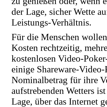
zu genießen oder, wenn ei
der Lage, sicher Wette a
Leistungs-Verhältnis.
Für die Menschen wollen e
Kosten rechtzeitig, mehr
kostenlosen Video-Poker-
einige Shareware-Video-
Nominalbetrag für ihre V
aufstrebenden Wetters ist
Lage, über das Internet g