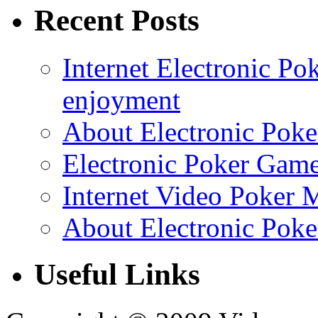
Recent Posts
Internet Electronic P
enjoyment
About Electronic Poke
Electronic Poker Gam
Internet Video Poker 
About Electronic Poke
Useful Links