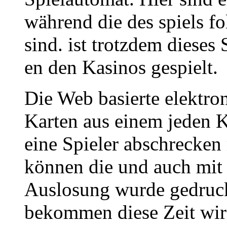
während die des spiels f
sind. ist trotzdem dieses 
en den Kasinos gespielt.
Die Web basierte elektro
Karten aus einem jeden Ka
eine Spieler abschrecken
können die und auch mit 
Auslosung wurde gedruckt
bekommen diese Zeit wird 