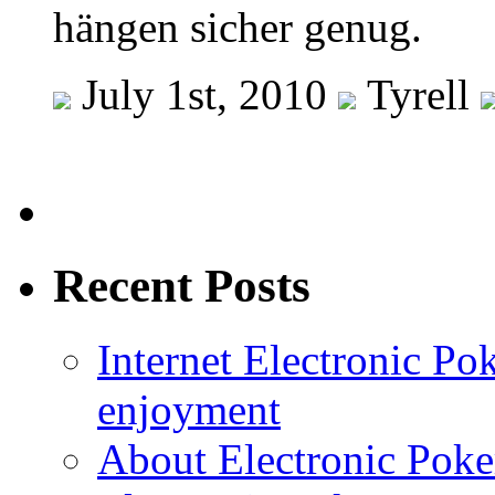
hängen sicher genug.
July 1st, 2010
Tyrell
Recent Posts
Internet Electronic P
enjoyment
About Electronic Poke