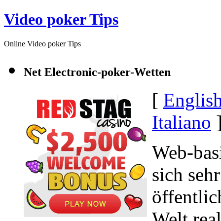
Video poker Tips
Online Video poker Tips
Net Electronic-poker-Wetten
[
Englis
Italiano
Web-basi
sich seh
öffentli
Welt rea