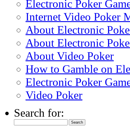
Electronic Poker Gam
Internet Video Poker 
About Electronic Poke
About Electronic Poke
About Video Poker
How to Gamble on Ele
Electronic Poker Gam
Video Poker
Search for: